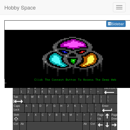
Hobby Space
Sideb
Sidebar
Esc
F1
F2
F3
F4
F5
F6
F7
F8
F9
F10
F11
F12
Home
End
Ins
Del
~
!
@
#
$
%
^
&
*
(
)
_
+
Backspace
`
1
2
3
4
5
6
7
8
9
0
-
=
Tab
Q
W
E
R
T
Y
U
I
O
P
{
}
|
[
]
\
Caps
A
S
D
F
G
H
J
K
L
:
"
Enter
Lock
;
'
Shift
Z
X
C
V
B
N
M
<
>
?
Page
Page
,
.
/
Up
Down
Ctrl
Alt
Alt
Ctrl